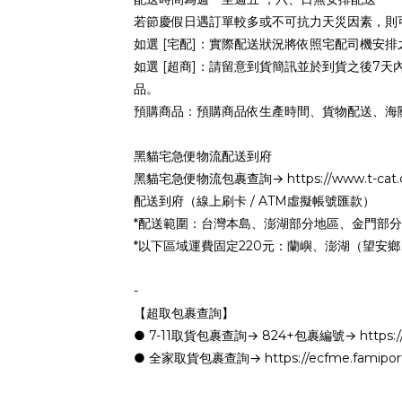
若節慶假日遇訂單較多或不可抗力天災因素，則
如選 [宅配]：實際配送狀況將依照宅配司機安排
如選 [超商]：請留意到貨簡訊並於到貨之後7
品。
預購商品：預購商品依生產時間、貨物配送、海
黑貓宅急便物流配送到府
黑貓宅急便物流包裹查詢→ https://www.t-cat.com.
配送到府（線上刷卡 / ATM虛擬帳號匯款）
*配送範圍：台灣本島、澎湖部分地區、金門部
*以下區域運費固定220元：蘭嶼、澎湖（望安
-
【超取包裹查詢】
● 7-11取貨包裹查詢→ 824+包裹編號→ https://eserv
● 全家取貨包裹查詢→ https://ecfme.famiport