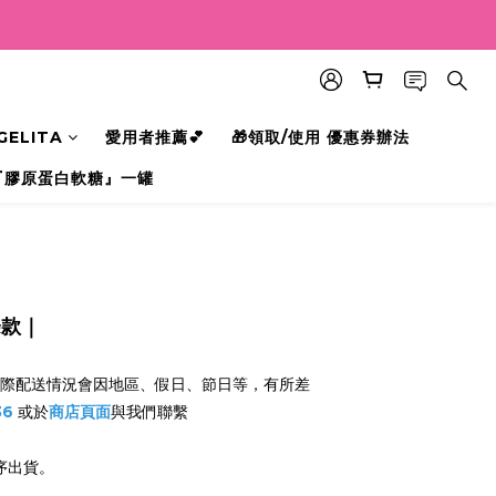
元唷💕
ELITA
愛用者推薦💕
🎁領取/使用 優惠券辦法
『膠原蛋白軟糖』一罐
條款
｜
惟實際配送情況會因地區、假日、節日等，有所差
36
或於
商店頁面
與我們聯繫
序出貨。