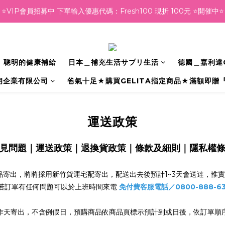
⭐VIP會員招募中 下單輸入優惠代碼：Fresh100 現折 100元 ⭐開催中⭐
⭐VIP會員招募中 下單輸入優惠代碼：Fresh100 現折 100元 ⭐開催中⭐
員回娘家好禮🎁 結帳輸入優惠代碼：BACKHOME100  下單現折🔖100
⭐VIP會員招募中 下單輸入優惠代碼：Fresh100 現折 100元 ⭐開催中⭐
fe】聰明的健康補給
日本＿補充生活サプリ生活
德國＿嘉利達G
朗企業有限公司
爸氣十足★購買GELITA指定商品★滿額即贈
運送政策
見問題
｜
運送政策
｜
退換貨政策
｜
條款及細則
｜
隱私權
將商品寄出，將將採用新竹貨運宅配寄出，配送出去後預計1~3天會送達，
若訂單有任何問題可以於上班時間來電
免付費客服電話／0800-888-6
工作天寄出，不含例假日，預購商品依商品頁標示預計到或日後，依訂單順