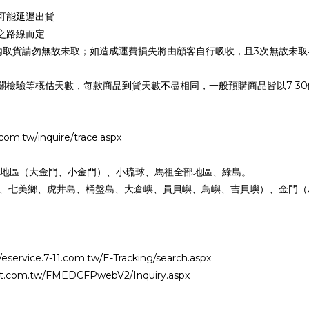
可能延遲出貨
之路線而定
天內取貨請勿無故未取；如造成運費損失將由顧客自行吸收，且3次無故未
關檢驗等概估天數，每款商品到貨天數不盡相同，一般預購商品皆以7-3
tw/inquire/trace.aspx
分地區（大金門、小金門）、小琉球、馬祖全部地區、綠島。
鄉、七美鄉、虎井島、桶盤島、大倉嶼、員貝嶼、鳥嶼、吉貝嶼）、金門（
ice.7-11.com.tw/E-Tracking/search.aspx
.com.tw/FMEDCFPwebV2/Inquiry.aspx