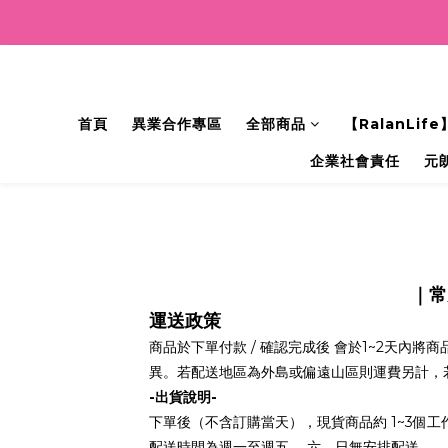
🎁會
首頁
異業合作專區
全部商品
【RalanLi
企業社會責任
元
｜
常
運送政策
商品於下單付款 / 確認完成後 會於1~2天內
異。若配送地區為外島或偏遠山區則運費另計，
-出貨說明-
下單後（不含訂購當天），現貨商品約 1~3個
配送時間為週一至週五 ，六、日無安排配送